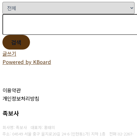
검색
글쓰기
Powered by KBoard
이용약관
개인정보처리방침
족보사
회사명: 족보사 대표자: 홍태의
주소: 04549 서울 중구 을지로20길 24-6 (인현동1가) 지하 1층
전화:
02-2267-