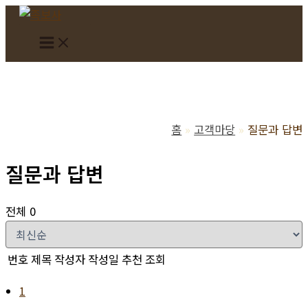
콘
텐
츠
로
건
너
뛰
홈
고객마당
질문과 답변
기
질문과 답변
전체 0
번호
제목
작성자
작성일
추천
조회
1